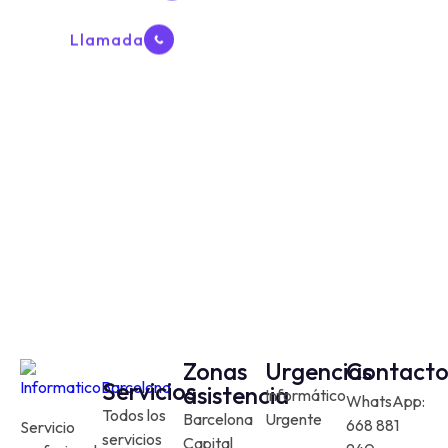
Llamada
Zonas
Urgencias
Contact
Servicios
asistencia
Informático
WhatsApp:
Todos los
Barcelona
Urgente
668 881
Servicio
servicios
Capital